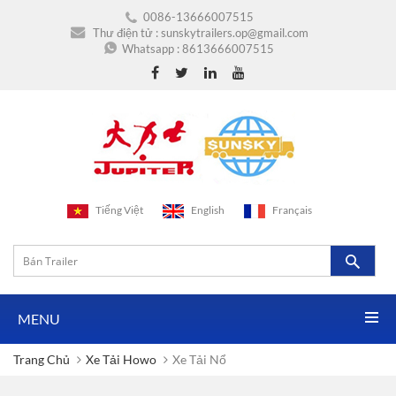
0086-13666007515
Thư điện tử :
sunskytrailers.op@gmail.com
Whatsapp :
8613666007515
Tiếng Việt
English
Français
MENU
Trang Chủ
Xe Tải Howo
Xe Tải Nổ