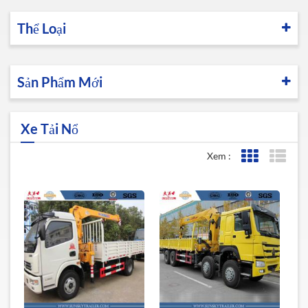
Thể Loại
Sản Phẩm Mới
Xe Tải Nổ
Xem :
Lưới xem
Xem 