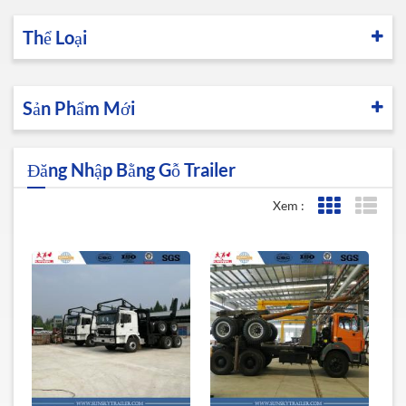
Thể Loại
Sản Phẩm Mới
Đăng Nhập Bằng Gỗ Trailer
Xem :
Lưới xem
Xem 