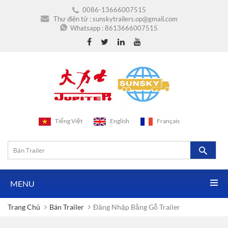
0086-13666007515
Thư điện tử :
sunskytrailers.op@gmail.com
Whatsapp :
8613666007515
Tiếng Việt
English
Français
MENU
Trang Chủ
Bán Trailer
Đăng Nhập Bằng Gỗ Trailer