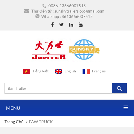
0086-13666007515
Thư điện tử :
sunskytrailers.op@gmail.com
Whatsapp :
8613666007515
Tiếng Việt
English
Français
MENU
Trang Chủ
FAW TRUCK