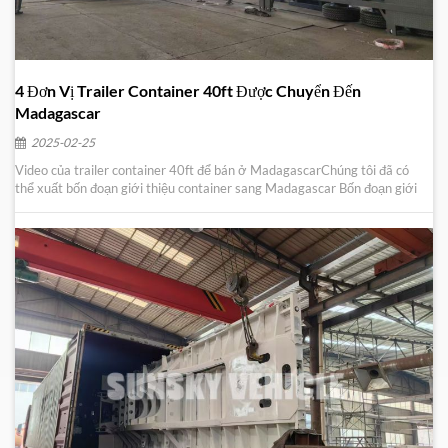
4 Đơn Vị Trailer Container 40ft Được Chuyển Đến
Madagascar
2025-02-25
Video của trailer container 40ft để bán ở MadagascarChúng tôi đã có
thể xuất bốn đoạn giới thiệu container sang Madagascar Bốn đoạn giới
thiệu container đã được xuất khẩu thành công sang Madagascar, một
quốc gia tuyệt đẹp Lệnh này phản ánh phản ứng liên tục của chúng tôi
đối với nhu cầu của người ti...