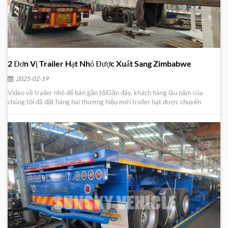
2 Đơn Vị Trailer Hạt Nhỏ Được Xuất Sang Zimbabwe
2025-02-19
Video về trailer nhỏ để bán gần tôiGần đây, khách hàng lâu năm của
chúng tôi đã đặt hàng hai thương hiệu mới trailer hạt được chuyển
đến Zimbabwe để vận chuyển ngũ cốc, bao gồm lúa mì, ngô và các loại
cây trồng khác Đoạn giới thiệu hạt nhỏ để bán gần tôiĐiều này là do
năm ngoái, một trong những khác...