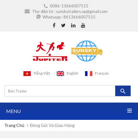
0086-13666007515
Thư điện tử :
sunskytrailers.op@gmail.com
Whatsapp :
8613666007515
Tiếng Việt
English
Français
MENU
Trang Chủ
Đóng Gói Và Giao Hàng