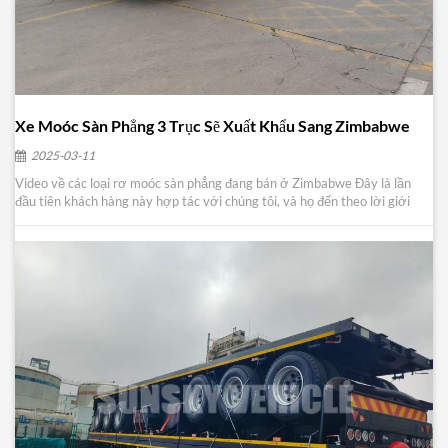
Xe Moóc Sàn Phẳng 3 Trục Sẽ Xuất Khẩu Sang Zimbabwe
2025-03-11
Video về các loại rơ moóc sàn phẳng đang bán ở Zimbabwe Đây là lần
đầu tiên khách hàng này hợp tác với chúng tôi, và họ đến theo lời giới
thiệu của một khách hàng cũ. Chúng tôi thực sự trân trọng sự tin
tưởng và ủng hộ của các khách hàng trước đây, và hy vọng rằng các
khách hàng mới sẽ sử dụng sản p...