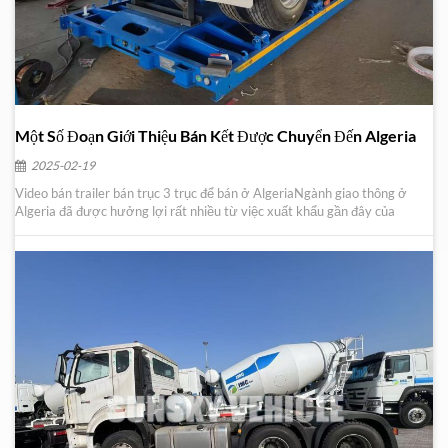
Một Số Đoạn Giới Thiệu Bán Kết Được Chuyển Đến Algeria
2025-02-19
Video bán trailer bán trục 3 trục để bán ở AlgeriaNgành giao thông ở
Algeria đã được hưởng lợi rất nhiều từ việc xuất khẩu gần đây của
một loạt Đoạn giới thiệu bán chân dài 40 feet Đây là một trong những
khách hàng mới nhất của chúng tôi Anh ấy đã nhận được chi tiết liên
lạc của chúng tôi từ những n...