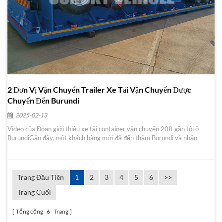
2 Đơn Vị Vận Chuyển Trailer Xe Tải Vận Chuyển Được
Chuyển Đến Burundi
2025-02-13
Video của Đoạn giới thiệu xe tải container vận chuyển 20ft gần tôi ở
BurundiGần đây, một khách hàng mới đã đến thăm Burundi và nhận
thấy trailer xe tải container vận chuyển 20 feet do Sunsky sản xuất
gần đó Anh ấy đã liên lạc với chúng tôi theo lời giới thiệu của một
người bạn, và chúng tôi đã thiết...
Trang Đầu Tiên
1
2
3
4
5
6
>>
Trang Cuối
Tổng cộng
6
Trang