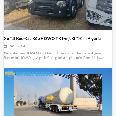
Xe Tải Kéo Đầu Kéo HOWO TX Được Gửi Đến Algeria
2025-03-04
Xe tải đầu kéo HOWO TX 6X4 430HP mới xuất khẩu sang Algeria.
Bán xe tải HOWO tại Algeria Chúng tôi vừa giao một lô xe tải Howo
mới đến Algeria. Đây là một khách hàng mới của chúng tôi, người đã
liên hệ với chúng tôi thông qua trang web chính thức và cần gấp một lô
xe tải để đáp ứng nhu cầu vận chuyể...