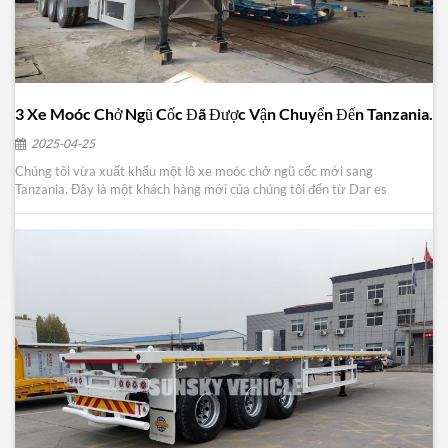
3 Xe Moóc Chở Ngũ Cốc Đã Được Vận Chuyển Đến Tanzania.
2025-04-25
Chúng tôi vừa xuất khẩu một lô xe moóc chở ngũ cốc mới sang
Tanzania. Đây là một khách hàng mới của chúng tôi đến từ Dar es
Salaam, chủ một công ty nông nghiệp và cần một xe moóc chở hàng
nặng để vận chuyển nông sản, vì vậy chúng tôi đã đề xuất loại xe moóc
chở ngũ cốc dỡ hàng bên hông này cho khách...