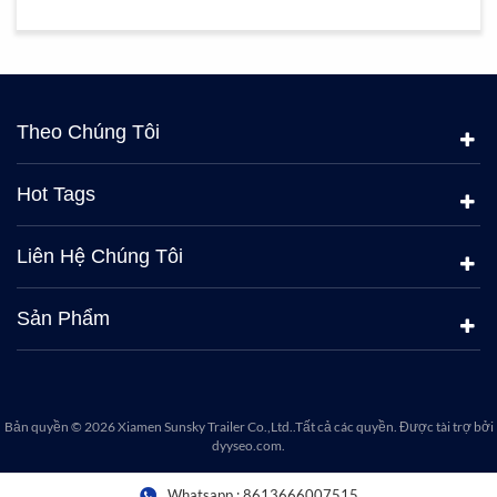
Theo Chúng Tôi
Hot Tags
Liên Hệ Chúng Tôi
Sản Phẩm
Bản quyền © 2026 Xiamen Sunsky Trailer Co.,Ltd..Tất cả các quyền. Được tài trợ bởi
dyyseo.com
.
Whatsapp :
8613666007515