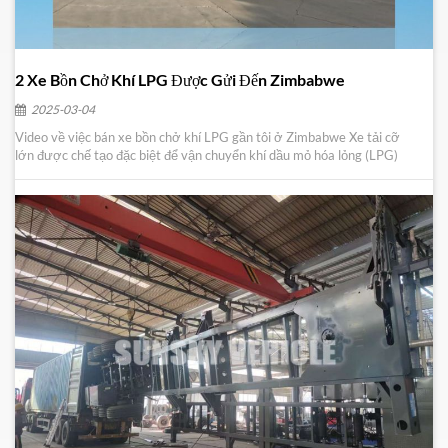
2 Xe Bồn Chở Khí LPG Được Gửi Đến Zimbabwe
2025-03-04
Video về việc bán xe bồn chở khí LPG gần tôi ở Zimbabwe Xe tải cỡ
lớn được chế tạo đặc biệt để vận chuyển khí dầu mỏ hóa lỏng (LPG)
được gọi là xe bồn LPG. Xe bồn chở khí hóa lỏng LPG là phương pháp
vận chuyển an toàn nhất. Chúng tôi vừa nhận được đơn đặt hàng một
xe bồn chở LPG từ một khách hàng mớ...