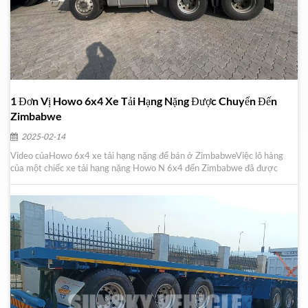
1 Đơn Vị Howo 6x4 Xe Tải Hạng Nặng Được Chuyển Đến
Zimbabwe
2025-02-14
Video củaHowo 6x4 xe tải hạng nặng để bán ở ZimbabweViệc lô hàng
của một chiếc xe tải hạng nặng Howo N 6x4 đến Zimbabwe đã được
hoàn thành Chúng tôi đề nghị điều này Xe máy kéo Howo N 6x4 Đối
với khách hàng mới của chúng tôi, những người làm việc về hậu cần và
vận chuyển và cần một máy kéo mạnh để p...