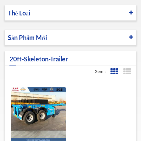
Thể Loại
Sản Phẩm Mới
20ft-Skeleton-Trailer
Xem :
Lưới xem
Xem 