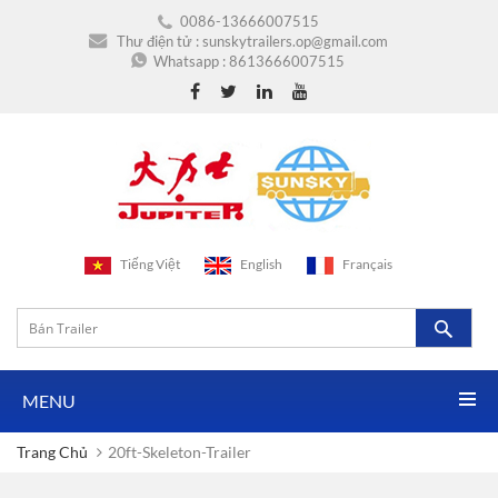
0086-13666007515
Thư điện tử :
sunskytrailers.op@gmail.com
Whatsapp :
8613666007515
Tiếng Việt
English
Français
MENU
Trang Chủ
20ft-Skeleton-Trailer