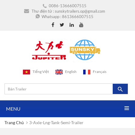
0086-13666007515
Thư điện tử :
sunskytrailers.op@gmail.com
Whatsapp :
8613666007515
Tiếng Việt
English
Français
MENU
Trang Chủ
3-Axle-Lng-Tank-Semi-Trailer