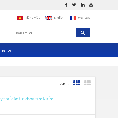
Tiếng Việt
English
Français
ng Tôi
Xem :
Lưới xem
Xem danh sách
ay thế các từ khóa tìm kiếm.