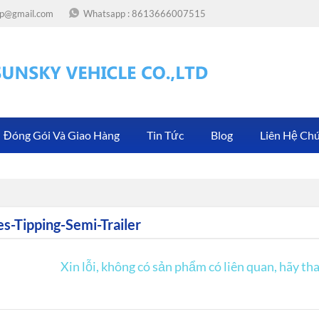
.op@gmail.com
Whatsapp :
8613666007515
Đóng Gói Và Giao Hàng
Tin Tức
Blog
Liên Hệ Chú
es-Tipping-Semi-Trailer
Xin lỗi, không có sản phẩm có liên quan, hãy th