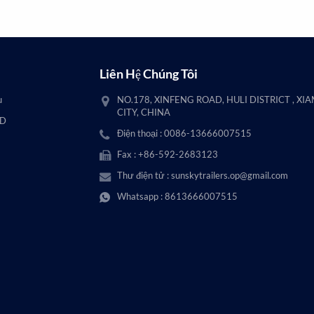
Liên Hệ Chúng Tôi
u
NO.178, XINFENG ROAD, HULI DISTRICT , XI
CITY, CHINA
AD
Điện thoại : 0086-13666007515
Fax : +86-592-2683123
Thư điện tử :
sunskytrailers.op@gmail.com
Whatsapp :
8613666007515