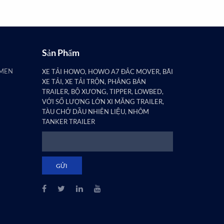
Sản Phẩm
AMEN
XE TẢI HOWO, HOWO A7 ĐẮC MOVER, BÃI
XE TẢI, XE TẢI TRỘN, PHẲNG BÁN
TRAILER, BỘ XƯƠNG, TIPPER, LOWBED,
VỚI SỐ LƯỢNG LỚN XI MĂNG TRAILER,
TÀU CHỞ DẦU NHIÊN LIỆU, NHÔM
TANKER TRAILER