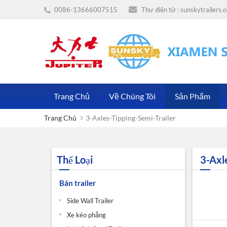
0086-13666007515
Thư điện tử :
sunskytrailers
Trang Chủ
Về Chúng Tôi
Sản Phẩm
Trang Chủ
3-Axles-Tipping-Semi-Trailer
Thể Loại
3-Axl
Bán trailer
Side Wall Trailer
Xe kéo phẳng