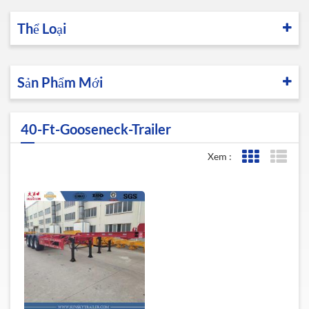
Thể Loại
Sản Phẩm Mới
40-Ft-Gooseneck-Trailer
Xem :
Lưới xem
Xem 