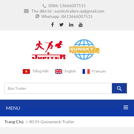
0086-13666007515
Thư điện tử :
sunskytrailers.op@gmail.com
Whatsapp :
8613666007515
Tiếng Việt
English
Français
MENU
Trang Chủ
40-Ft-Gooseneck-Trailer