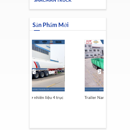
SHACMAN TRUCK
Sản Phẩm Mới
iên liệu 4 trục
Trailer Nam Phi
Rơ m
13,6