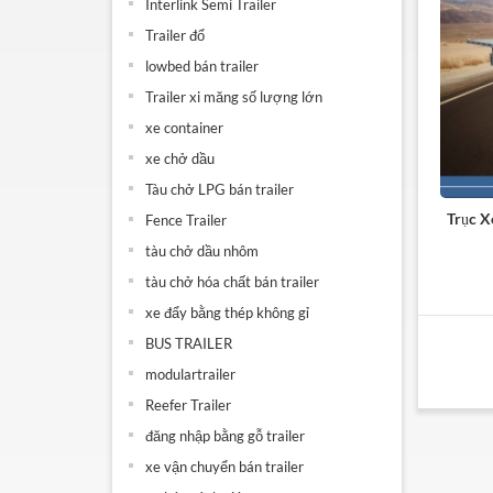
Interlink Semi Trailer
Trailer đổ
lowbed bán trailer
Trailer xi măng số lượng lớn
xe container
xe chở dầu
Tàu chở LPG bán trailer
Trục X
Fence Trailer
tàu chở dầu nhôm
tàu chở hóa chất bán trailer
xe đẩy bằng thép không gỉ
BUS TRAILER
modulartrailer
Reefer Trailer
đăng nhập bằng gỗ trailer
xe vận chuyển bán trailer