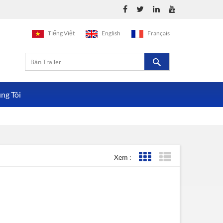
Tiếng Việt
English
Français
ng Tôi
Xem :
Lưới xem
Xem danh sách