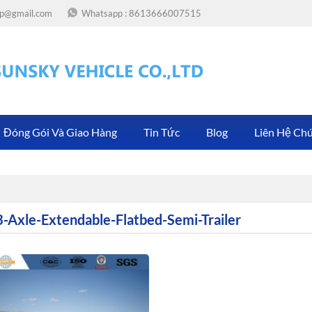
.op@gmail.com
Whatsapp :
8613666007515
Đóng Gói Và Giao Hàng
Tin Tức
Blog
Liên Hệ Chú
3-Axle-Extendable-Flatbed-Semi-Trailer