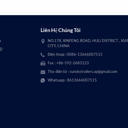
Liên Hệ Chúng Tôi
u
NO.178, XINFENG ROAD, HULI DISTRICT , XI
CITY, CHINA
AD
Điện thoại : 0086-13666007515
Fax : +86-592-2683123
Thư điện tử :
sunskytrailers.op@gmail.com
Whatsapp :
8613666007515