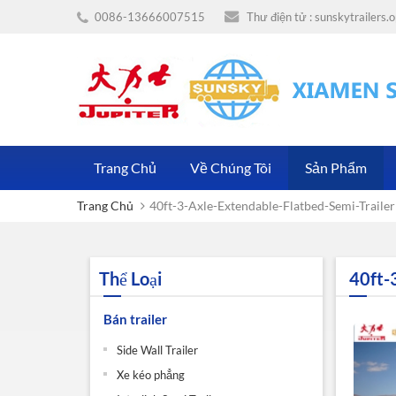
0086-13666007515
Thư điện tử :
sunskytrailers
Trang Chủ
Về Chúng Tôi
Sản Phẩm
Trang Chủ
40ft-3-Axle-Extendable-Flatbed-Semi-Trailer
Thể Loại
40ft-
Bán trailer
Side Wall Trailer
Xe kéo phẳng