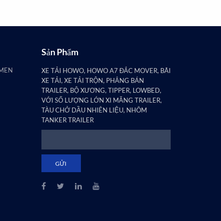
Sản Phẩm
AMEN
XE TẢI HOWO, HOWO A7 ĐẮC MOVER, BÃI
XE TẢI, XE TẢI TRỘN, PHẲNG BÁN
TRAILER, BỘ XƯƠNG, TIPPER, LOWBED,
VỚI SỐ LƯỢNG LỚN XI MĂNG TRAILER,
TÀU CHỞ DẦU NHIÊN LIỆU, NHÔM
TANKER TRAILER