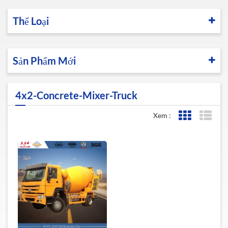
Thể Loại
Sản Phẩm Mới
4x2-Concrete-Mixer-Truck
Xem :
Lưới xem
Xem 