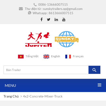
0086-13666007515
Thư điện tử :
sunskytrailers.op@gmail.com
Whatsapp :
8613666007515
Tiếng Việt
English
Français
MENU
Trang Chủ
4x2-Concrete-Mixer-Truck