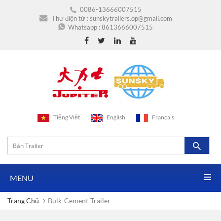
0086-13666007515
Thư điện tử :
sunskytrailers.op@gmail.com
Whatsapp :
8613666007515
Tiếng Việt
English
Français
MENU
Trang Chủ
Bulk-Cement-Trailer