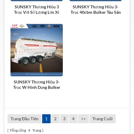
SUNSKY Thương Hiệu 3
SUNSKY Thương Hiệu 3-
Trục Với Số Lượng Lớn Xi
Trục 40cbm Bulker Tàu Sân
Măng Tàu Chở Dầu Bán
Bay Bán Trailer
Trailer
SUNSKY Thương Hiệu 3-
Trục W Hình Dạng Bulker
Tàu Sân Bay Bán Trailer
Trang Đầu Tiên
1
2
3
4
>>
Trang Cuối
Tổng cộng
4
Trang