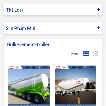
Thể Loại
Sản Phẩm Mới
Bulk-Cement-Trailer
Xem :
Lưới xem
Xem 