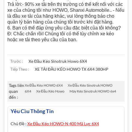
Trả lời:- 90% xe tải trên thị trường có thể kết nối với các
xe của chúng tôi như HOWO, Shanxi Automobile.. - Nếu
là đầu xe tải của hãng khác, vui lòng thông báo cho
quản lý bán hàng của chúng tôi trước khi đặt hàng.
6. Bạn có thể đáp ứng yêu cầu đặc biệt của tôi không?
Đ: Chắc chắn rồi! Chúng tôi có thể tùy chỉnh xe kéo
hoặc xe tải theo yêu cầu của bạn.
Xe Đầu Kéo Sinotruk Howo 6X4
Trước :
XE TẢI ĐẦU KÉO HOWO TX 6X4 380HP
Tiếp Theo :
Tags liên
Xe Đầu Kéo HOWO 6X4
Xe Đầu Kéo Sinotruk HOWO
quan
6X4
Xe Đầu Kéo Howo
Máy Kéo Sinotruk HOWO 6x4
đến :
Yêu Cầu Thông Tin
Chủ Đề :
Xe Đầu Kéo HOWO-N 400 Mã Lực 6X4