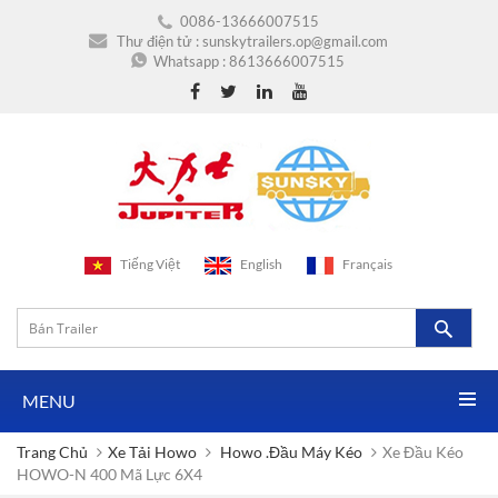
0086-13666007515
Thư điện tử :
sunskytrailers.op@gmail.com
Whatsapp :
8613666007515
Tiếng Việt
English
Français
MENU
Trang Chủ
Xe Tải Howo
Howo .Đầu Máy Kéo
Xe Đầu Kéo
HOWO-N 400 Mã Lực 6X4