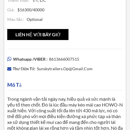
Thanh Toán:
T/T; L/C
Giá:
$16300/40000
Màu Sắc:
Optional
LIÊN HỆ VỚI BÂY GIỜ
Whatsapp /VIBER :
8613666007515
Thư Điện Tử:
Sunskytrailers.op@gmail.com
Mô Tả
Trong ngành vận tải ngày nay, hiệu quả và sức mạnh là
yếu tố then chốt. Đó là lúc
đầu máy kéo mái cao HOWO-N
xuất hiện. Với công suất tối đa lên tới 430 mã lực, nó có
thể đối phó với mọi điều kiện đường xá phức tạp và thân
xe sử dụng thiết kế mui cao để mang đến cho người lái
một không gian lái xe rộng hơn và tầm nhìn tốt hơn. Nó đa