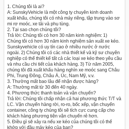
1. Chúng tôi là ai?
A: SunskyVehicle là một công ty chuyên kinh doanh
xuất khẩu, chúng tôi có nhà máy riêng, tập trung vào sơ
mi rơ moóc, xe tải và phụ tùng.
2. Tại sao chọn chúng tôi?
Trả lời: Chúng tôi có hơn 30 năm kinh nghiệm: 1)
Chúng tôi có hơn 30 năm kinh nghiệm sản xuất xe kéo.
Sunskyvehicle có uy tín cao ở nhiều nước ở nước
ngoài. 2) Chúng tôi có các nhà thiết kế và kỹ sư chuyên
nghiệp có thể thiết kế tất cả các loại xe kéo theo yêu cầu
và nhu cầu chi tiết của khách hàng. 3) Từ năm 2005,
chúng tôi đã xuất khẩu hàng nghìn xe moóc sang Châu
Phi, Trung Đông, Châu Á, Úc, Nam Mỹ, v.v.
3. Thường mất bao lâu để nhận được hàng?
A: Thường mất từ ​​30 đến 40 ngày.
4. Phương thức thanh toán và vận chuyển?
Trả lời: Chúng tôi chấp nhận cả hai phương thức T/T và
LC. Vận chuyển hàng rời, ro-ro, bốc xếp, vận chuyển
container, công ty chúng tôi sẽ tích cực cung cấp cho
khách hàng phương tiện vận chuyển rẻ hơn.
5. Điều gì sẽ xảy ra nếu xe kéo của chúng tôi có thể
khớp với đầu máy kéo của bạn?