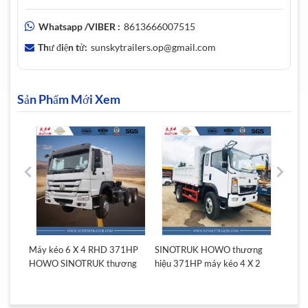
Whatsapp /VIBER :
8613666007515
Thư điện tử:
sunskytrailers.op@gmail.com
Sản Phẩm Mới Xem
7 HOWO
Máy kéo 6 X 4 RHD 371HP
SINOTRUK HOWO thương
Máy k
HOWO SINOTRUK thương
hiệu 371HP máy kéo 4 X 2
SINOT
hiệu