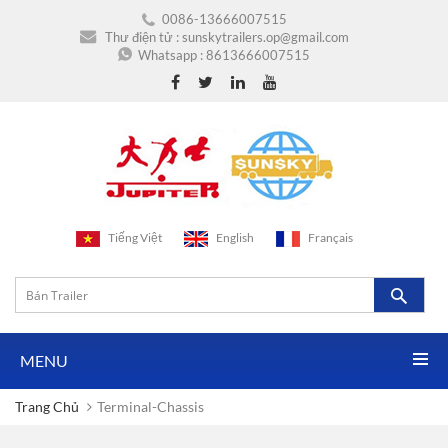
0086-13666007515
Thư điện tử :
sunskytrailers.op@gmail.com
Whatsapp :
8613666007515
Tiếng Việt
English
Français
MENU
Trang Chủ
Terminal-Chassis