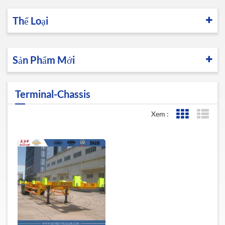
Thể Loại
Sản Phẩm Mới
Terminal-Chassis
Xem :
Lưới xem
Xem 